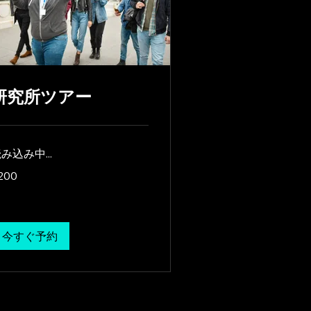
研究所ツアー
み込み中...
0
200
lars
今すぐ予約