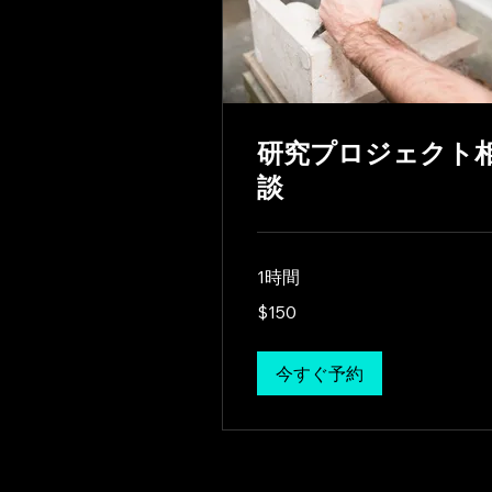
研究プロジェクト
談
1時間
150
$150
US
dollars
今すぐ予約