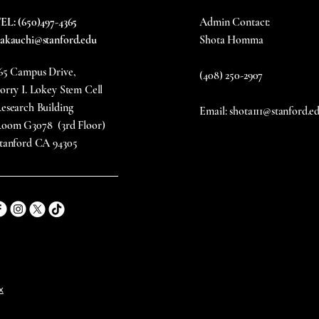
EL: (650)497-4365
Admin Contact:
akauchi@stanford.edu
Shota Homma
65 Campus Drive,
(408) 250-2907
orry I. Lokey Stem Cell
esearch Building
Email: shota111@stanford.e
oom G3078 (3rd Floor)
tanford CA 94305
x