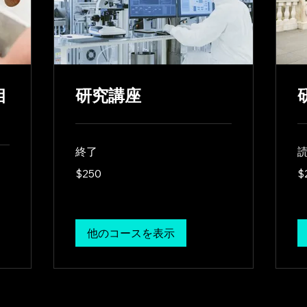
相
研究講座
終了
読
250
20
$250
$
US
US
dollars
dol
他のコースを表示